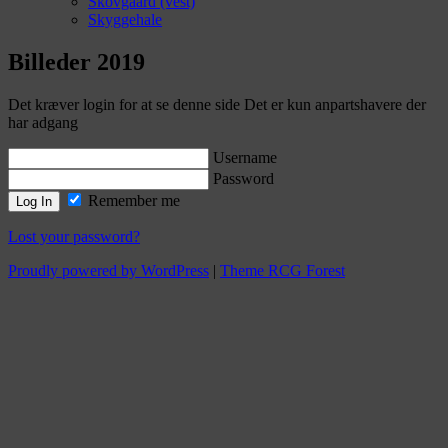
Skovgaard (vest)
Skyggehale
Billeder 2019
Det kræver login for at se denne side Det er kun anpartshavere der
har adgang
Username
Password
Remember me
Lost your password?
Proudly powered by WordPress
|
Theme RCG Forest