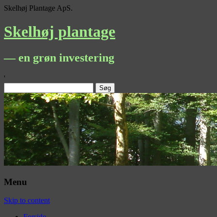
Skelhøj Plantage ApS.
Skelhøj plantage
— en grøn investering
'
Søg
efter:
Menu
Skip to content
Forside