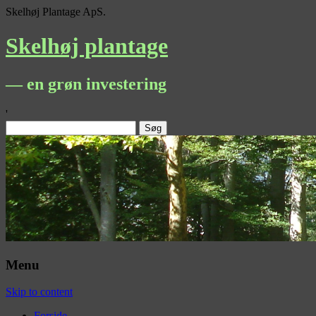
Skelhøj Plantage ApS.
Skelhøj plantage
— en grøn investering
'
Søg
efter:
Menu
Skip to content
Forside