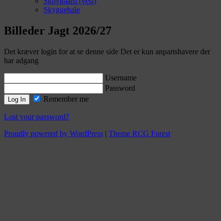
Skovgaard (vest)
Skyggehale
Billeder Jagt 2026/27
Det kræver login for at se denne side Det er kun anpartshavere der
har adgang
Username
Password
Remember me
Lost your password?
Proudly powered by WordPress
|
Theme RCG Forest