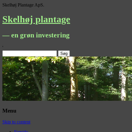
Skelhøj Plantage ApS.
Skelhøj plantage
— en grøn investering
'
Søg
efter:
Menu
Skip to content
Forside